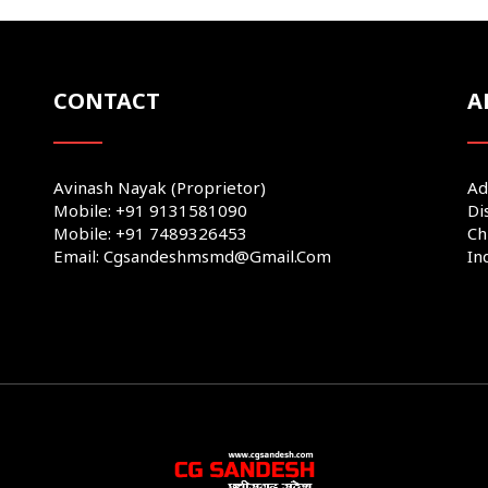
CONTACT
A
Avinash Nayak (Proprietor)
Ad
Mobile: +91 9131581090
Di
Mobile: +91 7489326453
Ch
Email: Cgsandeshmsmd@gmail.com
In