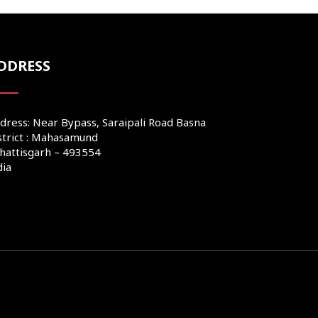
DDRESS
dress: Near Bypass, Saraipali Road Basna
strict : Mahasamund
hattisgarh – 493554
dia