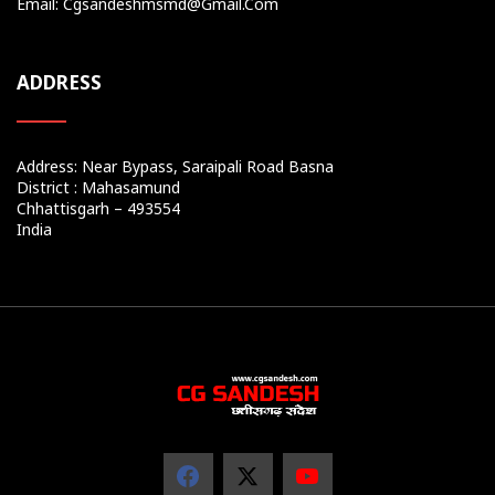
Email: Cgsandeshmsmd@gmail.com
ADDRESS
Address: Near Bypass, Saraipali Road Basna
District : Mahasamund
Chhattisgarh – 493554
India