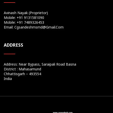
Avinash Nayak (Proprietor)
Mobile: +91 9131581090
Mobile: +91 7489326453
Email: Cgsandeshmsmd@gmail.com
ADDRESS
Address: Near Bypass, Saraipali Road Basna
District : Mahasamund
Chhattisgarh – 493554
India