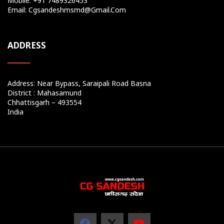
Mobile: +91 7489326453
Email: Cgsandeshmsmd@gmail.com
ADDRESS
Address: Near Bypass, Saraipali Road Basna
District : Mahasamund
Chhattisgarh – 493554
India