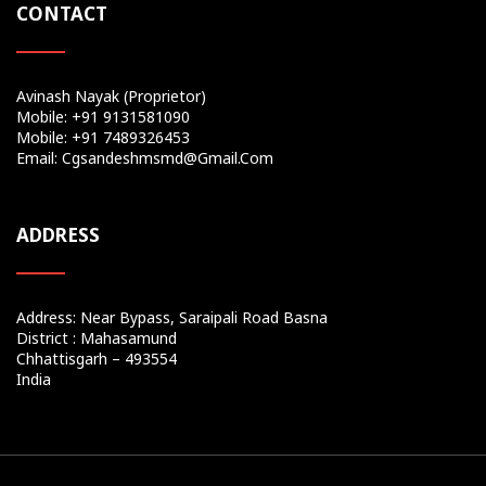
CONTACT
Avinash Nayak (Proprietor)
Mobile: +91 9131581090
Mobile: +91 7489326453
Email: Cgsandeshmsmd@gmail.com
ADDRESS
Address: Near Bypass, Saraipali Road Basna
District : Mahasamund
Chhattisgarh – 493554
India