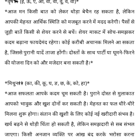
*वृष🐂 (ई, ऊ, ए, ओ, वा, वी, वू, वे, वो)*
*आज मन किसी बात को लेकर थोड़ा बेचैन रह सकता है, लेकिन
आपकी मेहनत आर्थिक स्थिति को मजबूत करने में मदद करेगी। पैसों से
जुड़ी बातें किसी से शेयर करने से बचें। शेयर मार्केट में सोच-समझकर
कदम बढ़ाना फायदेमंद रहेगा। कोई करीबी अचानक मिलने आ सकता
है, जिससे पुरानी यादें ताजा होंगी। दोस्तों के साथ पार्टी या घूमने-फिरने
की योजना दिन को और मजेदार बना सकती है।*
*मिथुन👫 (का, की, कू, घ, ङ, छ, के, को, हा)*
*आज सफलता आपके कदम चूम सकती है। पुराने दोस्त से मुलाकात
आपको भावुक और खुश दोनों कर सकती है। मेहनत का फल धीरे-धीरे
मिलना शुरू होगा। संतान की खुशी के लिए कोई नई खरीदारी संभव है।
खर्च बढ़ने से थोड़ी चिंता हो सकती है, लेकिन समझदारी से सब संभल
जाएगा। किसी अनजान व्यक्ति पर आंख बंद करके भरोसा करना