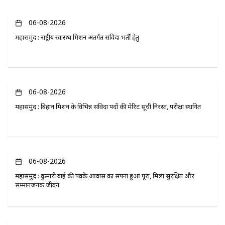
06-08-2026
महासमुंद : राष्ट्रीय स्वास्थ्य मिशन अंतर्गत संविदा भर्ती हेतु
06-08-2026
महासमुंद : बिहान मिशन के विभिन्न संविदा पदों की मेरिट सूची निरस्त, परीक्षा स्थगित
06-08-2026
महासमुंद : कुमारी बाई की पक्के आवास का सपना हुआ पूरा, मिला सुरक्षित और
सम्मानजनक जीवन