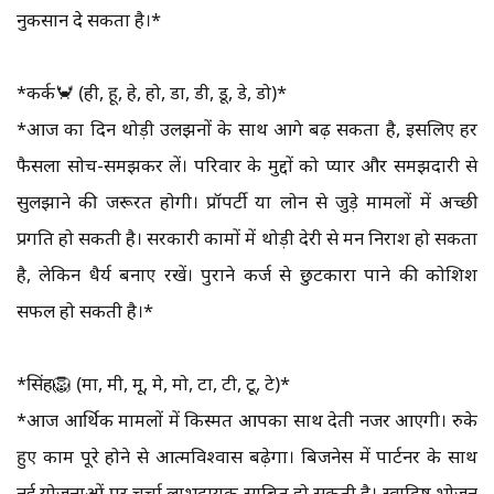
नुकसान दे सकता है।*
*कर्क🦀 (ही, हू, हे, हो, डा, डी, डू, डे, डो)*
*आज का दिन थोड़ी उलझनों के साथ आगे बढ़ सकता है, इसलिए हर
फैसला सोच-समझकर लें। परिवार के मुद्दों को प्यार और समझदारी से
सुलझाने की जरूरत होगी। प्रॉपर्टी या लोन से जुड़े मामलों में अच्छी
प्रगति हो सकती है। सरकारी कामों में थोड़ी देरी से मन निराश हो सकता
है, लेकिन धैर्य बनाए रखें। पुराने कर्ज से छुटकारा पाने की कोशिश
सफल हो सकती है।*
*सिंह🦁 (मा, मी, मू, मे, मो, टा, टी, टू, टे)*
*आज आर्थिक मामलों में किस्मत आपका साथ देती नजर आएगी। रुके
हुए काम पूरे होने से आत्मविश्वास बढ़ेगा। बिजनेस में पार्टनर के साथ
नई योजनाओं पर चर्चा लाभदायक साबित हो सकती है। स्वादिष्ट भोजन