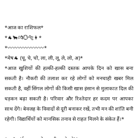
*आज का राशिफल*
*🐐🐂💏💮🐅👩*
*〰️〰️〰️〰️〰️〰️〰️*
*मेष🐐 (चू, चे, चो, ला, ली, लू, ले, लो, अ)*
*आज खुशियों की हल्की-हल्की दस्तक आपके दिन को खास बना
सकती है। नौकरी की तलाश कर रहे लोगों को मनचाही खबर मिल
सकती है, वहीं सिंगल लोगों की किसी खास इंसान से मुलाकात दिल की
धड़कन बढ़ा सकती है। परिवार और रिश्तेदार हर कदम पर आपका
साथ देंगे। बेवजह के विवादों से दूरी बनाकर रखें, तभी मन की शांति बनी
रहेगी। विद्यार्थियों को मानसिक तनाव से राहत मिलने के संकेत हैं।*