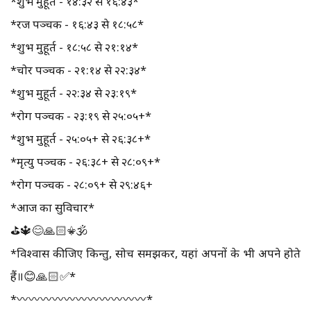
*शुभ मुहूर्त - १४:३२ से १६:४३*
*रज पञ्चक - १६:४३ से १८:५८*
*शुभ मुहूर्त - १८:५८ से २१:१४*
*चोर पञ्चक - २१:१४ से २२:३४*
*शुभ मुहूर्त - २२:३४ से २३:१९*
*रोग पञ्चक - २३:१९ से २५:०५+*
*शुभ मुहूर्त - २५:०५+ से २६:३८+*
*मृत्यु पञ्चक - २६:३८+ से २८:०९+*
*रोग पञ्चक - २८:०९+ से २९:४६+
*आज का सुविचार*
⛳🔱😊🙏🏻⚜️🕉️
*विश्वास कीजिए किन्तु, सोच समझकर, यहां अपनों के भी अपने होते
हैं॥😊🙏🏻✅*
*〰️〰️〰️〰️〰️〰️〰️〰️〰️〰️〰️*