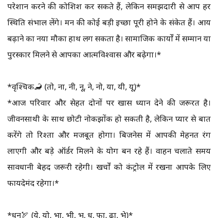
परेशान करने की कोशिश कर सकते हैं, लेकिन समझदारी से आप हर
स्थिति संभाल लेंगे। मन की कोई बड़ी इच्छा पूरी होने के संकेत हैं। आय
बढ़ाने का नया मौका हाथ लग सकता है। सामाजिक कार्यों में सम्मान या
पुरस्कार मिलने से आपका आत्मविश्वास और बढ़ेगा।*
*वृश्चिक🦂 (तो, ना, नी, नू, ने, नो, या, यी, यू)*
*आज परिवार और सेहत दोनों पर खास ध्यान देने की जरूरत है।
जीवनसाथी के साथ छोटी नोकझोंक हो सकती है, लेकिन प्यार से बात
करेंगे तो रिश्ता और मजबूत होगा। बिजनेस में आपकी मेहनत रंग
लाएगी और बड़े ऑर्डर मिलने के योग बन रहे हैं। वाहन चलाते समय
सावधानी बेहद जरूरी रहेगी। खर्चों को कंट्रोल में रखना आपके लिए
फायदेमंद रहेगा।*
*धनु🏹 (ये, यो, भा, भी, भू, ध, फा, ढा, भे)*