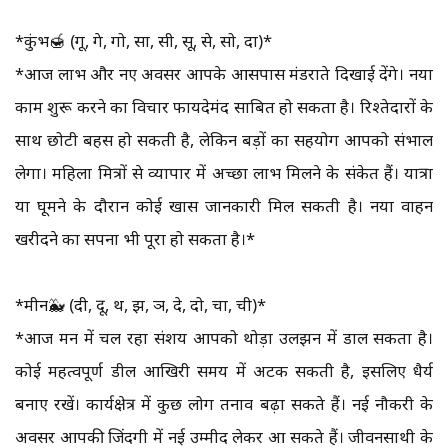
*कुंभ🍯 (गू, गे, गो, सा, सी, सू, से, सो, दा)*
*आज लाभ और नए अवसर आपके आसपास मंडराते दिखाई देंगे। नया
काम शुरू करने का विचार फायदेमंद साबित हो सकता है। रिश्तेदारों के
साथ छोटी बहस हो सकती है, लेकिन बड़ों का सहयोग आपको संभाल
लेगा। महिला मित्रों से व्यापार में अच्छा लाभ मिलने के संकेत हैं। यात्रा
या घूमने के दौरान कोई खास जानकारी मिल सकती है। नया वाहन
खरीदने का सपना भी पूरा हो सकता है।*
*मीन🐳 (दी, दू, थ, झ, ञ, दे, दो, चा, ची)*
*आज मन में चल रहा संशय आपको थोड़ा उलझन में डाल सकता है।
कोई महत्वपूर्ण डील आखिरी समय में अटक सकती है, इसलिए धैर्य
बनाए रखें। कार्यक्षेत्र में कुछ लोग तनाव बढ़ा सकते हैं। नई नौकरी के
अवसर आपकी जिंदगी में नई उम्मीद लेकर आ सकते हैं। जीवनसाथी के