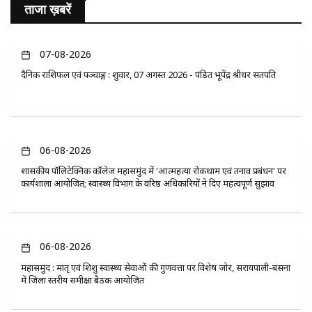
ताजा ख़बरें
07-08-2026
दैनिक राशिफल एवं पञ्चाङ्ग : शुक्रवार, 07 अगस्त 2026 - पंडित भूपेंद्र श्रीधर सतपति
06-08-2026
​शासकीय पॉलिटेक्निक कॉलेज महासमुंद में 'आत्महत्या रोकथाम एवं तनाव प्रबंधन' पर
कार्यशाला आयोजित; स्वास्थ्य विभाग के वरिष्ठ अधिकारियों ने दिए महत्वपूर्ण सुझाव
06-08-2026
महासमुंद : मातृ एवं शिशु स्वास्थ्य सेवाओं की गुणवत्ता पर विशेष जोर, सरायपाली-बसना
में जिला स्तरीय समीक्षा बैठक आयोजित