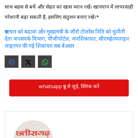
साथ बहस से बचें और सेहत का खास ध्यान रखें। खानपान में लापरवाही
परेशानी बढ़ा सकती है, इसलिए संतुलन बनाए रखें।*
भ्रष्टाचार को बढ़ावा और मुख्यमंत्री के जीरो टोलरेंस निति को चुनौती
देता जनसंपर्क विभाग, पीजीपोर्टल, जनशिकायत, सीएमहेल्पलाइन
लाइनपर की गई शिकायत सब बेअसर
whatsapp ग्रुप से जुड़े, क्लिक करें