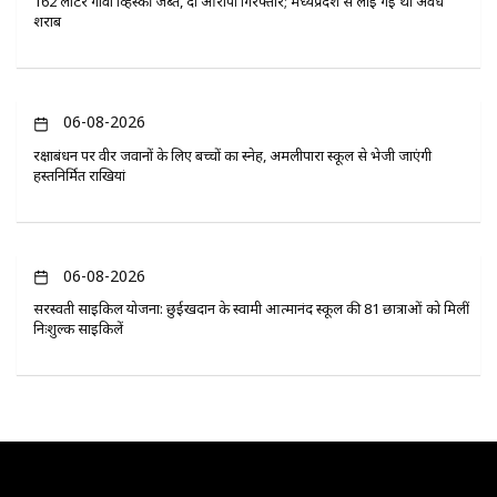
162 लीटर गोवा व्हिस्की जब्त, दो आरोपी गिरफ्तार; मध्यप्रदेश से लाई गई थी अवैध
शराब
06-08-2026
रक्षाबंधन पर वीर जवानों के लिए बच्चों का स्नेह, अमलीपारा स्कूल से भेजी जाएंगी
हस्तनिर्मित राखियां
06-08-2026
सरस्वती साइकिल योजना: छुईखदान के स्वामी आत्मानंद स्कूल की 81 छात्राओं को मिलीं
निःशुल्क साइकिलें