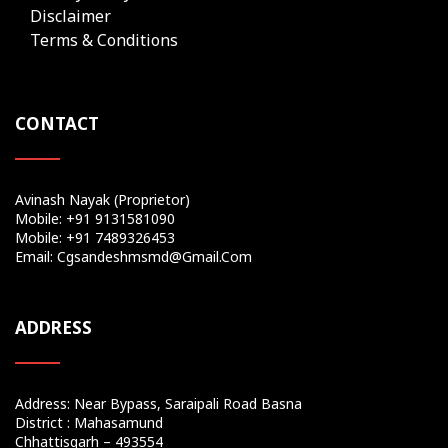
Disclaimer
Terms & Conditions
CONTACT
Avinash Nayak (Proprietor)
Mobile: +91 9131581090
Mobile: +91 7489326453
Email: Cgsandeshmsmd@gmail.com
ADDRESS
Address: Near Bypass, Saraipali Road Basna
District : Mahasamund
Chhattisgarh – 493554