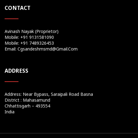
CONTACT
Avinash Nayak (Proprietor)
Mobile: +91 9131581090
Mobile: +91 7489326453
Email: Cgsandeshmsmd@gmail.com
ADDRESS
Address: Near Bypass, Saraipali Road Basna
District : Mahasamund
Chhattisgarh – 493554
India