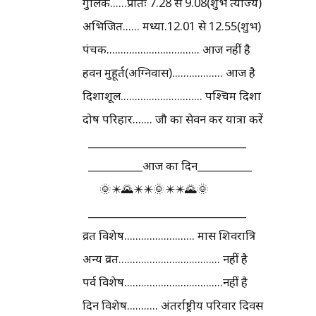
गुलिक......प्रातः 7.28 से 9.08(शुभे त्याज्य)
अभिजित...... मध्या.12.01 से 12.55(शुभ)
पंचक................................. आज नहीं है
हवन मुहूर्त(अग्निवास).................. आज है
दिशाशूल............................. पश्चिम दिशा
दोष परिहार....... जौ का सेवन कर यात्रा करें
________________________________
___________आज का दिन___________
🌞✴️🌄✴️✴️🌞✴️✴️🌄🌞
________________________________
व्रत विशेष......................... मास शिवरात्रि
अन्य व्रत.................................... नहीं है
पर्व विशेष...................................नहीं है
दिन विशेष........... अंतर्राष्ट्रीय परिवार दिवस