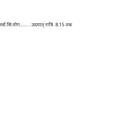
्वा.सि.योग....... ..उदयात् रात्रि. 8.15 तक