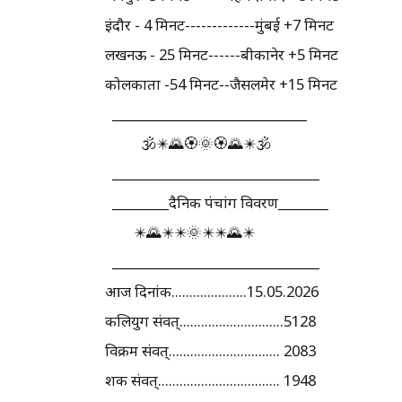
इंदौर - 4 मिनट-------------मुंबई +7 मिनट
लखनऊ - 25 मिनट------बीकानेर +5 मिनट
कोलकाता -54 मिनट--जैसलमेर +15 मिनट
_______________________________
🕉️✴️🌄🏵️🌞🏵️🌄✴️🕉️
_________________________________
_________दैनिक पंचांग विवरण________
✴️🌄✴️✴️🌞✴️✴️🌄✴️
_________________________________
आज दिनांक.....................15.05.2026
कलियुग संवत्.............................5128
विक्रम संवत्............................... 2083
शक संवत्.................................. 1948