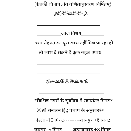
(केतकी चित्रापक्षीय गणितानुसारेण निर्मितम्)
🕉️💥💥🌄💥💥🕉️
_______________________________
____________आज विशेष___________
अगर मेहनत का पूरा लाभ नहीं मिल पा रहा हो
तो लाभ दे सकते हैं कुछ सहज उपाय
_________________________________
_______________________________
🕉️✴️🌄🏵️🌞🏵️🌄✴️🕉️
________________________________
*विभिन्न नगरों के सूर्योदय में समयांतर मिनट*
🌞श्री सनातन हिंदू पंचांग के अनुसार🌞
दिल्ली -10 मिनट---------जोधपुर +6 मिनट
जयपुर -5 मिनट------अहमदाबाद +8 मिनट