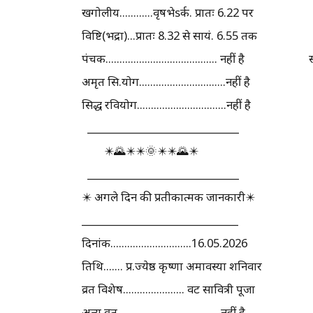
खगोलीय............वृषभेsर्क. प्रातः 6.22 पर
विष्टि(भद्रा)...प्रातः 8.32 से सायं. 6.55 तक
पंचक........................................ नहीं है सर
अमृत सि.योग...............................नहीं है
सिद्ध रवियोग................................नहीं है
_______________________________
✴️🌄✴️✴️🌞✴️✴️🌄✴️
_______________________________
✴️ अगले दिन की प्रतीकात्मक जानकारी✴️
________________________________
दिनांक.............................16.05.2026
तिथि....... प्र.ज्येष्ठ कृष्णा अमावस्या शनिवार
व्रत विशेष...................... वट सावित्री पूजा
अन्य व्रत.................................... नहीं है