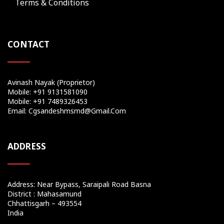
Terms & Conditions
CONTACT
Avinash Nayak (Proprietor)
Mobile: +91 9131581090
Mobile: +91 7489326453
Email: Cgsandeshmsmd@gmail.com
ADDRESS
Address: Near Bypass, Saraipali Road Basna
District : Mahasamund
Chhattisgarh – 493554
India