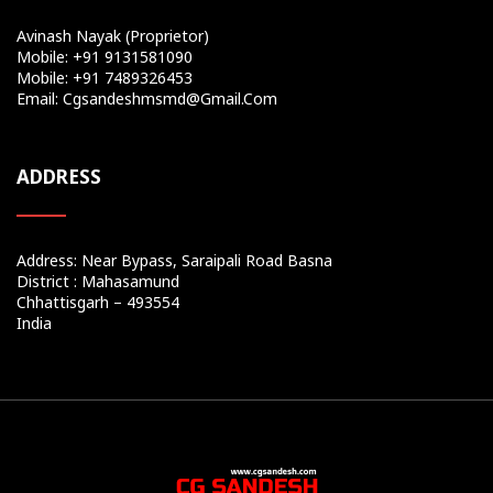
Avinash Nayak (Proprietor)
Mobile: +91 9131581090
Mobile: +91 7489326453
Email: Cgsandeshmsmd@gmail.com
ADDRESS
Address: Near Bypass, Saraipali Road Basna
District : Mahasamund
Chhattisgarh – 493554
India