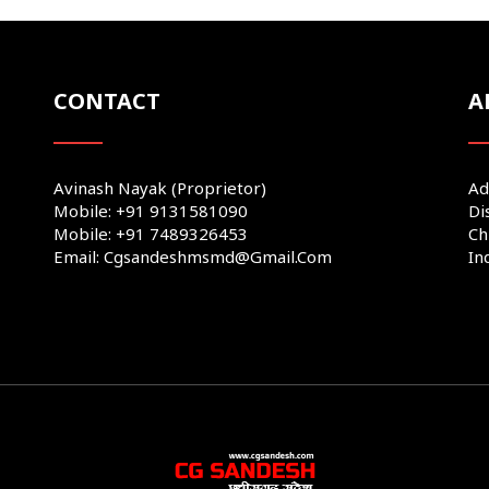
CONTACT
A
Avinash Nayak (Proprietor)
Ad
Mobile: +91 9131581090
Di
Mobile: +91 7489326453
Ch
Email: Cgsandeshmsmd@gmail.com
In