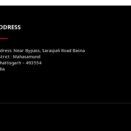
DDRESS
dress: Near Bypass, Saraipali Road Basna
strict : Mahasamund
hattisgarh – 493554
dia