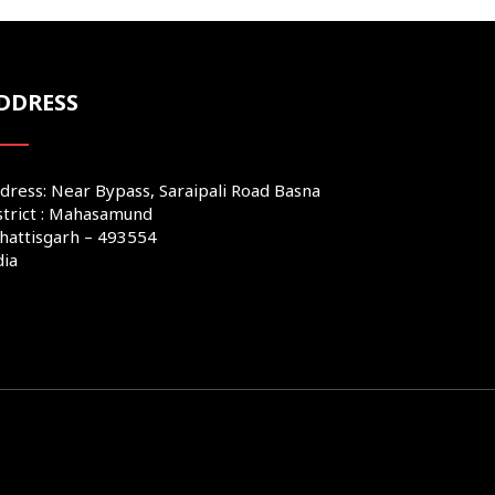
DDRESS
dress: Near Bypass, Saraipali Road Basna
strict : Mahasamund
hattisgarh – 493554
dia