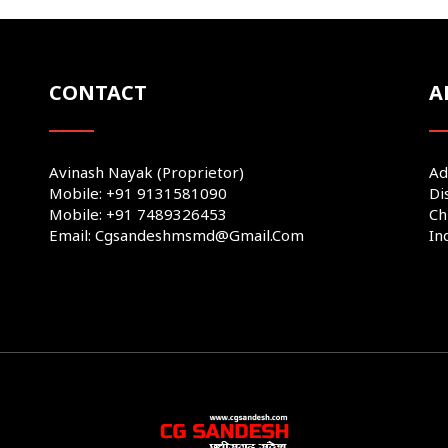
CONTACT
A
Avinash Nayak (Proprietor)
Ad
Mobile: +91 9131581090
Di
Mobile: +91 7489326453
Ch
Email: Cgsandeshmsmd@gmail.com
In