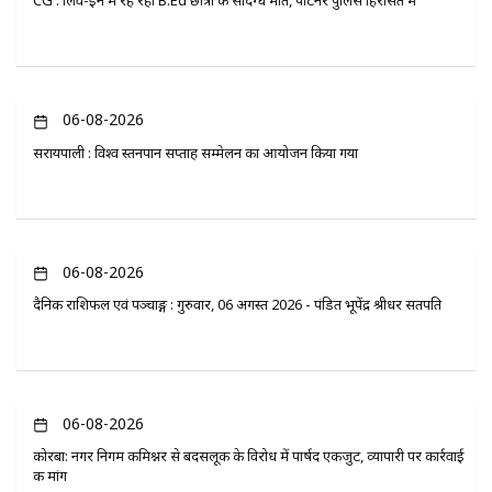
CG : लिव-इन में रह रही B.Ed छात्रा की संदिग्ध मौत, पार्टनर पुलिस हिरासत में
06-08-2026
सरायपाली : विश्व स्तनपान सप्ताह सम्मेलन का आयोजन किया गया
06-08-2026
दैनिक राशिफल एवं पञ्चाङ्ग : गुरुवार, 06 अगस्त 2026 - पंडित भूपेंद्र श्रीधर सतपति
06-08-2026
कोरबा: नगर निगम कमिश्नर से बदसलूकी के विरोध में पार्षद एकजुट, व्यापारी पर कार्रवाई
की मांग