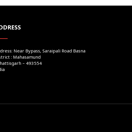
DDRESS
dress: Near Bypass, Saraipali Road Basna
strict : Mahasamund
hattisgarh – 493554
dia