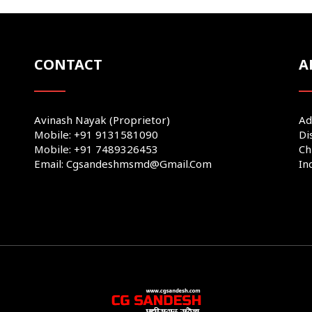
CONTACT
A
Avinash Nayak (Proprietor)
Ad
Mobile: +91 9131581090
Di
Mobile: +91 7489326453
Ch
Email: Cgsandeshmsmd@gmail.com
In