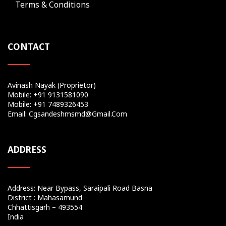
Terms & Conditions
CONTACT
Avinash Nayak (Proprietor)
Mobile: +91 9131581090
Mobile: +91 7489326453
Email: Cgsandeshmsmd@gmail.com
ADDRESS
Address: Near Bypass, Saraipali Road Basna
District : Mahasamund
Chhattisgarh – 493554
India