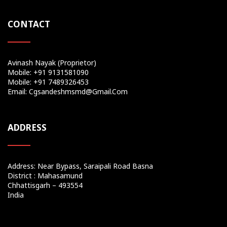
CONTACT
Avinash Nayak (Proprietor)
Mobile: +91 9131581090
Mobile: +91 7489326453
Email: Cgsandeshmsmd@gmail.com
ADDRESS
Address: Near Bypass, Saraipali Road Basna
District : Mahasamund
Chhattisgarh – 493554
India