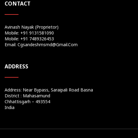
CONTACT
Avinash Nayak (Proprietor)
Mobile: +91 9131581090
Mobile: +91 7489326453
Email: Cgsandeshmsmd@gmail.com
ADDRESS
Address: Near Bypass, Saraipali Road Basna
District : Mahasamund
Chhattisgarh – 493554
India