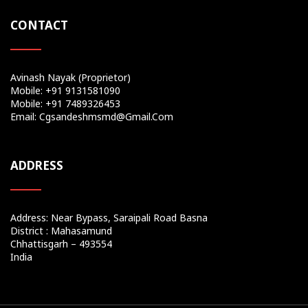
CONTACT
Avinash Nayak (Proprietor)
Mobile: +91 9131581090
Mobile: +91 7489326453
Email: Cgsandeshmsmd@gmail.com
ADDRESS
Address: Near Bypass, Saraipali Road Basna
District : Mahasamund
Chhattisgarh – 493554
India