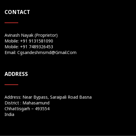
CONTACT
Avinash Nayak (Proprietor)
Mobile: +91 9131581090
Mobile: +91 7489326453
Email: Cgsandeshmsmd@gmail.com
ADDRESS
Address: Near Bypass, Saraipali Road Basna
District : Mahasamund
Chhattisgarh – 493554
India