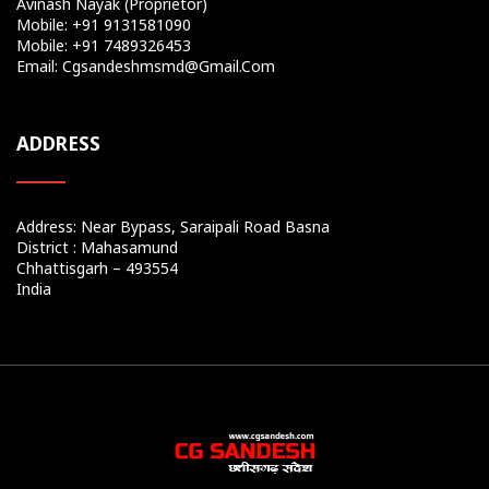
Avinash Nayak (Proprietor)
Mobile: +91 9131581090
Mobile: +91 7489326453
Email: Cgsandeshmsmd@gmail.com
ADDRESS
Address: Near Bypass, Saraipali Road Basna
District : Mahasamund
Chhattisgarh – 493554
India