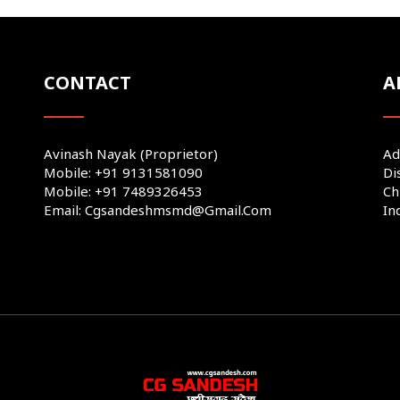
CONTACT
A
Avinash Nayak (Proprietor)
Ad
Mobile: +91 9131581090
Di
Mobile: +91 7489326453
Ch
Email: Cgsandeshmsmd@gmail.com
In