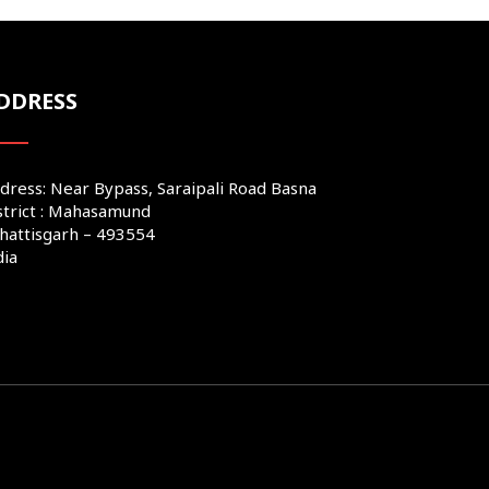
DDRESS
dress: Near Bypass, Saraipali Road Basna
strict : Mahasamund
hattisgarh – 493554
dia