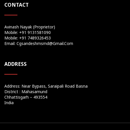
CONTACT
Avinash Nayak (Proprietor)
Mobile: +91 9131581090
Mobile: +91 7489326453
Email: Cgsandeshmsmd@gmail.com
ADDRESS
Address: Near Bypass, Saraipali Road Basna
District : Mahasamund
Chhattisgarh – 493554
India