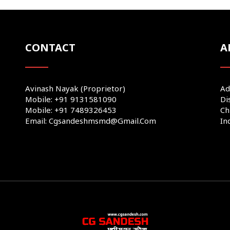
CONTACT
A
Avinash Nayak (Proprietor)
Ad
Mobile: +91 9131581090
Di
Mobile: +91 7489326453
Ch
Email: Cgsandeshmsmd@gmail.com
In