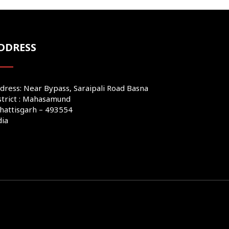
DDRESS
dress: Near Bypass, Saraipali Road Basna
strict : Mahasamund
hattisgarh – 493554
dia