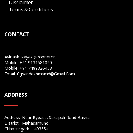
Disclaimer
Terms & Conditions
CONTACT
Avinash Nayak (Proprietor)
Mobile: +91 9131581090
Mobile: +91 7489326453
Email: Cgsandeshmsmd@gmail.com
ADDRESS
Address: Near Bypass, Saraipali Road Basna
District : Mahasamund
Chhattisgarh – 493554