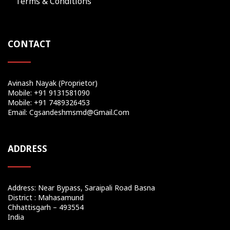
Terms & Conditions
CONTACT
Avinash Nayak (Proprietor)
Mobile: +91 9131581090
Mobile: +91 7489326453
Email: Cgsandeshmsmd@gmail.com
ADDRESS
Address: Near Bypass, Saraipali Road Basna
District : Mahasamund
Chhattisgarh – 493554
India