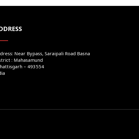
DDRESS
dress: Near Bypass, Saraipali Road Basna
strict : Mahasamund
hattisgarh – 493554
dia