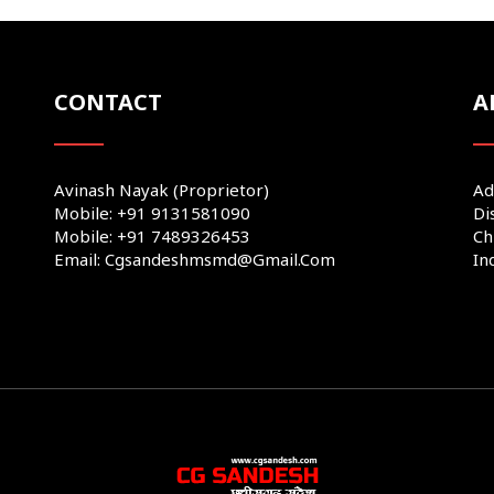
CONTACT
A
Avinash Nayak (Proprietor)
Ad
Mobile: +91 9131581090
Di
Mobile: +91 7489326453
Ch
Email: Cgsandeshmsmd@gmail.com
In