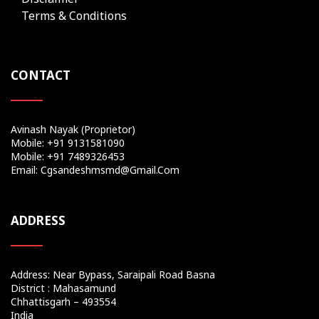
Terms & Conditions
CONTACT
Avinash Nayak (Proprietor)
Mobile: +91 9131581090
Mobile: +91 7489326453
Email: Cgsandeshmsmd@gmail.com
ADDRESS
Address: Near Bypass, Saraipali Road Basna
District : Mahasamund
Chhattisgarh – 493554
India