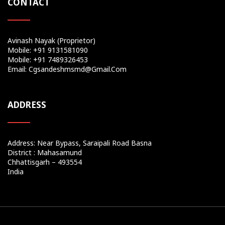
CONTACT
Avinash Nayak (Proprietor)
Mobile: +91 9131581090
Mobile: +91 7489326453
Email: Cgsandeshmsmd@gmail.com
ADDRESS
Address: Near Bypass, Saraipali Road Basna
District : Mahasamund
Chhattisgarh – 493554
India