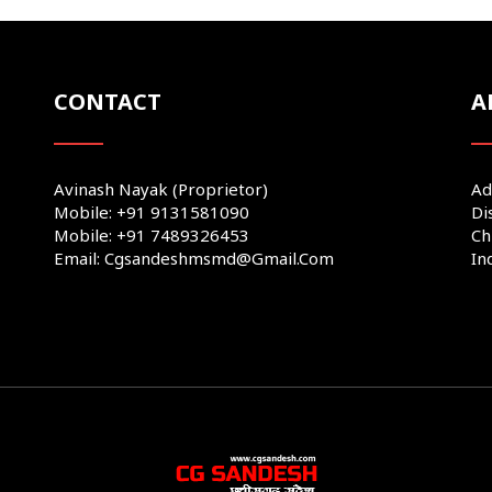
CONTACT
A
Avinash Nayak (Proprietor)
Ad
Mobile: +91 9131581090
Di
Mobile: +91 7489326453
Ch
Email: Cgsandeshmsmd@gmail.com
In