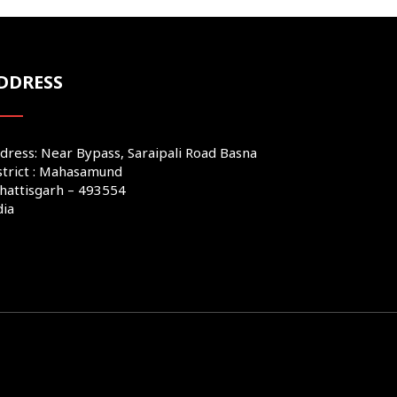
DDRESS
dress: Near Bypass, Saraipali Road Basna
strict : Mahasamund
hattisgarh – 493554
dia