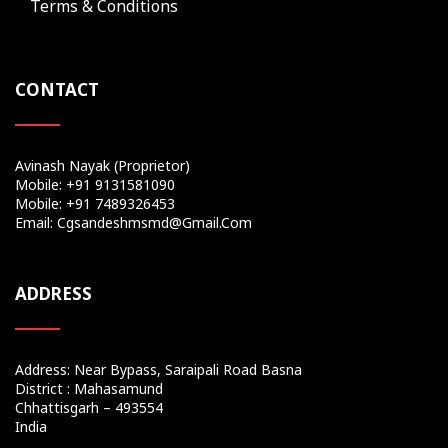
Terms & Conditions
CONTACT
Avinash Nayak (Proprietor)
Mobile: +91 9131581090
Mobile: +91 7489326453
Email: Cgsandeshmsmd@gmail.com
ADDRESS
Address: Near Bypass, Saraipali Road Basna
District : Mahasamund
Chhattisgarh – 493554
India