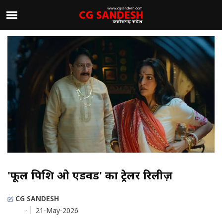
'फूल पिशि ओ एडवर्ड' का ट्रेलर रिलीज़
CG SANDESH
-
21-May-2026