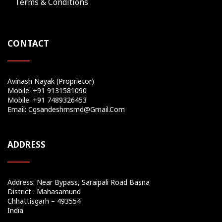
Terms & Conditions
CONTACT
Avinash Nayak (Proprietor)
Mobile: +91 9131581090
Mobile: +91 7489326453
Email: Cgsandeshmsmd@gmail.com
ADDRESS
Address: Near Bypass, Saraipali Road Basna
District : Mahasamund
Chhattisgarh – 493554
India