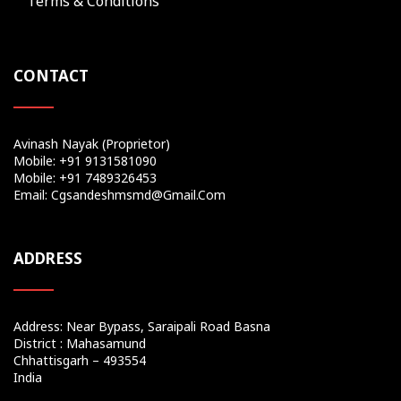
Terms & Conditions
CONTACT
Avinash Nayak (Proprietor)
Mobile: +91 9131581090
Mobile: +91 7489326453
Email: Cgsandeshmsmd@gmail.com
ADDRESS
Address: Near Bypass, Saraipali Road Basna
District : Mahasamund
Chhattisgarh – 493554
India