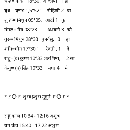
चन्द्र= कर्क 18°30 , आश्लेषा 1 डी
बुध = वृषभ 1,5°52 ' रोहिणी 2 वा
शु क्र= मिथुन 09°05, आर्द्रा 1 कु
मंगल= मेष 08°23 अश्वनी 3 चो
गुरु= मिथुन 28°33 पुनर्वसु, 3 हा
शनि=मीन 17°30 ' रेवती , 1 दे
राहू=(व) कुम्भ 10°33 शतभिषा, 2 सा
केतु= (व) सिंह 10°33 मघा 4 मे
============================
*🚩💮🚩 शुभा$शुभ मुहूर्त 🚩💮🚩*
राहू काल 10:34 - 12:16 अशुभ
यम घंटा 15:40 - 17:22 अशुभ