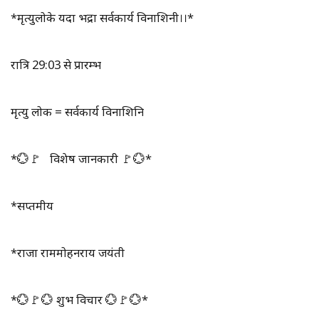
*मृत्युलोके यदा भद्रा सर्वकार्य विनाशिनी।।*
रात्रि 29:03 से प्रारम्भ
मृत्यु लोक = सर्वकार्य विनाशिनि
*💮🚩 विशेष जानकारी 🚩💮*
*सप्तमीक्षय
*राजा राममोहनराय जयंती
*💮🚩💮 शुभ विचार 💮🚩💮*