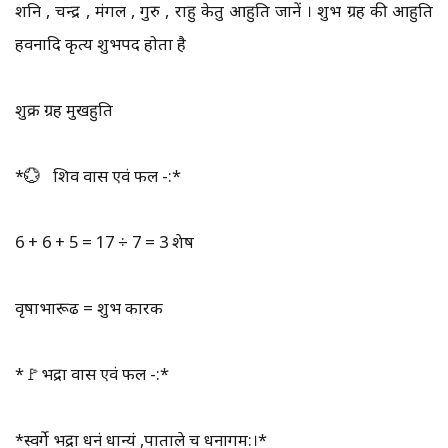
शनि , चन्द्र , मंगल , गुरु , राहु केतु आहुति जानें । शुभ ग्रह की आहुति
हवनादि कृत्य शुभपद होता है
शुक्र ग्रह मुखहुति
*💮 शिव वास एवं फल -:*
6 + 6 + 5 = 17 ÷ 7 = 3 शेष
वृषाभारूढ = शुभ कारक
*🚩भद्रा वास एवं फल -:*
*स्वर्गे भद्रा धनं धान्यं ,पाताले च धनागम:।*