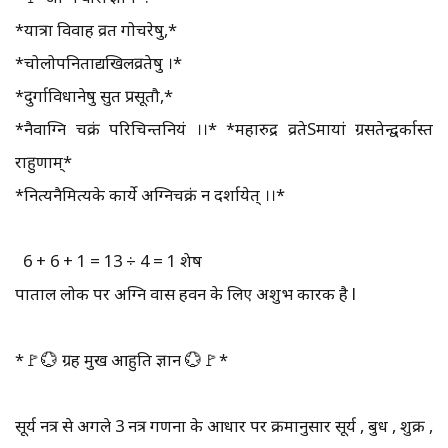
*यात्रा विवाह व्रत गोचरेषु,*
*चोलोपनिताद्यखिलव्रतेषु ।*
*दुर्गाविधानेषु सुत प्रसूतौ,*
*नैवाग्नि चक्रं परिचिन्तनियं ।।* *महारुद्र व्रतेSमायां ग्रसतेन्द्वर्कास्त
राहुणाम्*
*नित्यनैमित्यके कार्ये अग्निचक्रं न दर्शायेत् ।।*
6 + 6 + 1 = 13 ÷ 4 = 1 शेष
पाताल लोक पर अग्नि वास हवन के लिए अशुभ कारक है l
*🚩💮 ग्रह मुख आहुति ज्ञान 💮🚩*
सूर्य नक्षत्र से अगले 3 नक्षत्र गणना के आधार पर क्रमानुसार सूर्य , बुध , शुक्र ,