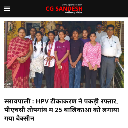
सरायपाली : HPV टीकाकरण ने पकड़ी रफ्तार,
पीएचसी तोषगांव में 25 बालिकाओं को लगाया
गया वैक्सीन