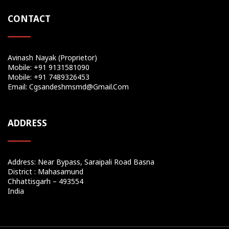
CONTACT
Avinash Nayak (Proprietor)
Mobile: +91 9131581090
Mobile: +91 7489326453
Email: Cgsandeshmsmd@gmail.com
ADDRESS
Address: Near Bypass, Saraipali Road Basna
District : Mahasamund
Chhattisgarh – 493554
India