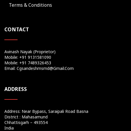
Terms & Conditions
CONTACT
Avinash Nayak (Proprietor)
Mobile: +91 9131581090
Mobile: +91 7489326453
Email: Cgsandeshmsmd@gmail.com
ADDRESS
Address: Near Bypass, Saraipali Road Basna
District : Mahasamund
Chhattisgarh – 493554
India