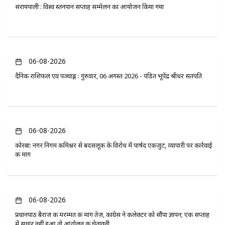
सरायपाली : विश्व स्तनपान सप्ताह सम्मेलन का आयोजन किया गया
06-08-2026
दैनिक राशिफल एवं पञ्चाङ्ग : गुरुवार, 06 अगस्त 2026 - पंडित भूपेंद्र श्रीधर सतपति
06-08-2026
कोरबा: नगर निगम कमिश्नर से बदसलूकी के विरोध में पार्षद एकजुट, व्यापारी पर कार्रवाई
की मांग
06-08-2026
प्रधानपाठ बैराज की मरम्मत की मांग तेज, कांग्रेस ने कलेक्टर को सौंपा ज्ञापन; एक सप्ताह
में सुधार नहीं हुआ तो आंदोलन की चेतावनी