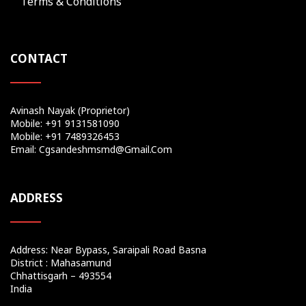
Terms & Conditions
CONTACT
Avinash Nayak (Proprietor)
Mobile: +91 9131581090
Mobile: +91 7489326453
Email: Cgsandeshmsmd@gmail.com
ADDRESS
Address: Near Bypass, Saraipali Road Basna
District : Mahasamund
Chhattisgarh – 493554
India