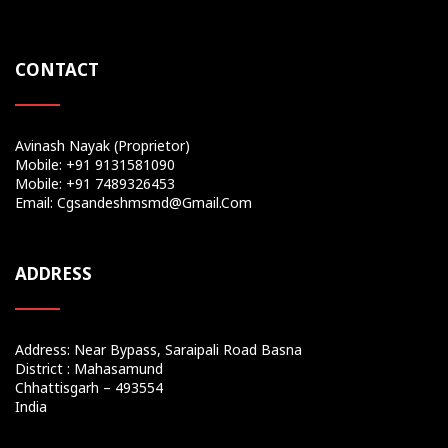
CONTACT
Avinash Nayak (Proprietor)
Mobile: +91 9131581090
Mobile: +91 7489326453
Email: Cgsandeshmsmd@gmail.com
ADDRESS
Address: Near Bypass, Saraipali Road Basna
District : Mahasamund
Chhattisgarh – 493554
India