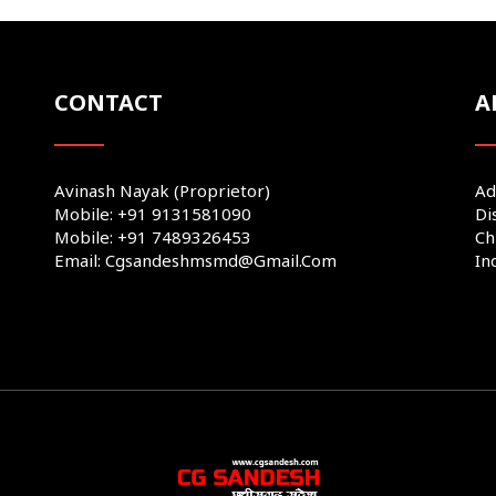
CONTACT
A
Avinash Nayak (Proprietor)
Ad
Mobile: +91 9131581090
Di
Mobile: +91 7489326453
Ch
Email: Cgsandeshmsmd@gmail.com
In