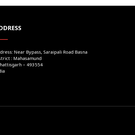
DDRESS
dress: Near Bypass, Saraipali Road Basna
strict : Mahasamund
hattisgarh – 493554
dia