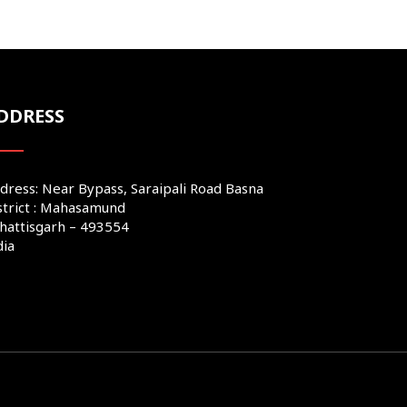
DDRESS
dress: Near Bypass, Saraipali Road Basna
strict : Mahasamund
hattisgarh – 493554
dia