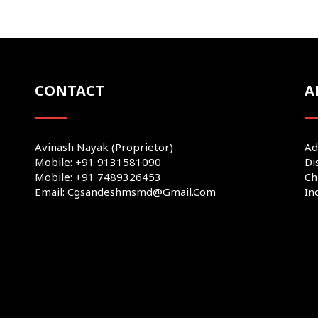
CONTACT
A
Avinash Nayak (Proprietor)
Ad
Mobile: +91 9131581090
Di
Mobile: +91 7489326453
Ch
Email: Cgsandeshmsmd@gmail.com
In