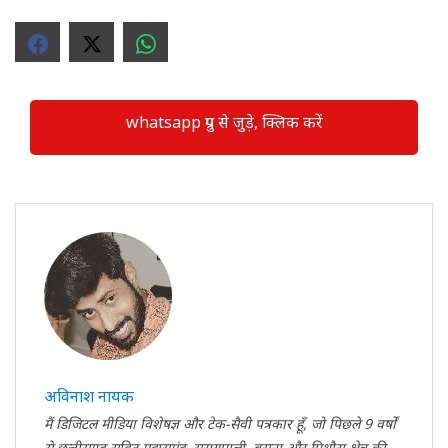
whatsapp ग्रुप से जुड़े, क्लिक करें
अविनाश नायक
मैं डिजिटल मीडिया विशेषज्ञ और टेक-सैवी पत्रकार हूँ, जो पिछले 9 वर्षों
से छत्तीसगढ़ सहित महासमुंद, सरायपाली, बसना और पिथौरा क्षेत्र की