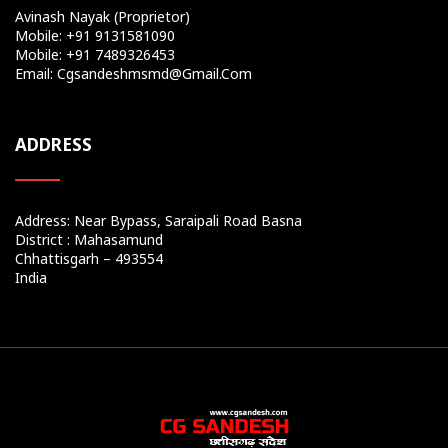
Avinash Nayak (Proprietor)
Mobile: +91 9131581090
Mobile: +91 7489326453
Email: Cgsandeshmsmd@gmail.com
ADDRESS
Address: Near Bypass, Saraipali Road Basna
District : Mahasamund
Chhattisgarh – 493554
India