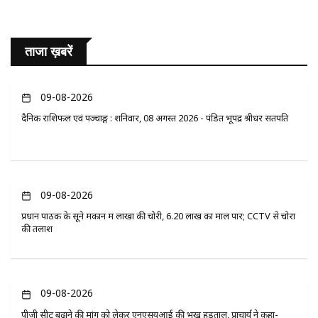
ताजा ख़बरें
09-08-2026
दैनिक राशिफल एवं पञ्चाङ्ग : शनिवार, 08 अगस्त 2026 - पंडित भूपेंद्र श्रीधर सतपति
09-08-2026
प्रधान पाठक के सूने मकान में लाखों की चोरी, 6.20 लाख का माल पार; CCTV से चोरों
की तलाश
09-08-2026
पीजी सीट बढ़ाने की मांग को लेकर एनएसयूआई की भूख हड़ताल, प्राचार्य ने कहा-