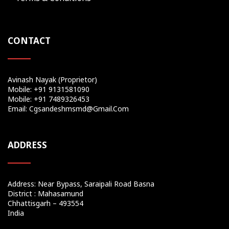
CONTACT
Avinash Nayak (Proprietor)
Mobile: +91 9131581090
Mobile: +91 7489326453
Email: Cgsandeshmsmd@gmail.com
ADDRESS
Address: Near Bypass, Saraipali Road Basna
District : Mahasamund
Chhattisgarh – 493554
India