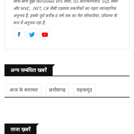
साथ-साथ मुझे Windows VPS सर्वर, IIS कॉन्फ़िगरेशन, SQL सर्वर
और MVC, .NET, C# जैसी एडवांस तकनीकों का गहरा व्यावहारिक
अनुभव है. इसके पूर्व करीब 6 वर्ष तक का मेरा सॉफ्टवेयर, प्रोग्रामर के
रूप में अनुभव रहा है.
अन्य सम्बंधित खबरें
आज के समाचार
छत्तीसगढ़
महासमुंद
ताजा ख़बरें