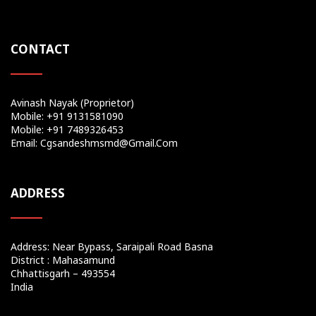
CONTACT
Avinash Nayak (Proprietor)
Mobile: +91 9131581090
Mobile: +91 7489326453
Email: Cgsandeshmsmd@gmail.com
ADDRESS
Address: Near Bypass, Saraipali Road Basna
District : Mahasamund
Chhattisgarh – 493554
India