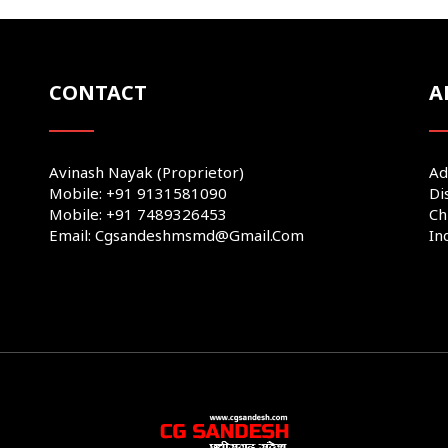
CONTACT
A
Avinash Nayak (Proprietor)
Ad
Mobile: +91 9131581090
Di
Mobile: +91 7489326453
Ch
Email: Cgsandeshmsmd@gmail.com
In