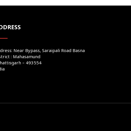
DDRESS
dress: Near Bypass, Saraipali Road Basna
strict : Mahasamund
hattisgarh – 493554
dia