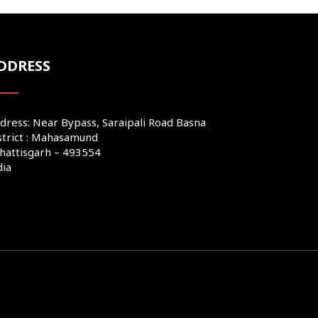
DDRESS
dress: Near Bypass, Saraipali Road Basna
strict : Mahasamund
hattisgarh – 493554
dia