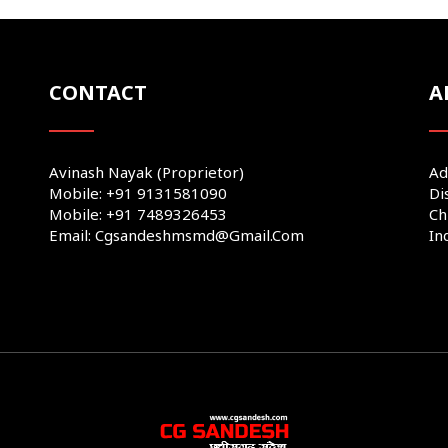
CONTACT
A
Avinash Nayak (Proprietor)
Ad
Mobile: +91 9131581090
Di
Mobile: +91 7489326453
Ch
Email: Cgsandeshmsmd@gmail.com
In