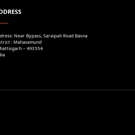
DDRESS
dress: Near Bypass, Saraipali Road Basna
strict : Mahasamund
hattisgarh – 493554
dia