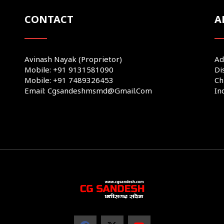
CONTACT
A
Avinash Nayak (Proprietor)
Ad
Mobile: +91 9131581090
Di
Mobile: +91 7489326453
Ch
Email: Cgsandeshmsmd@gmail.com
In